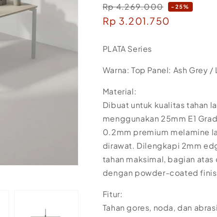
Rp 4.269.000
Regular
-25%
Sale
Rp 3.201.750
price
price
PLATA Series
Warna: Top Panel: Ash Grey /
Material:
Dibuat untuk kualitas tahan 
menggunakan 25mm E1 Grade 
0.2mm premium melamine la
dirawat. Dilengkapi 2mm edg
tahan maksimal, bagian atas 
dengan powder-coated finish 
Fitur:
Tahan gores, noda, dan abras