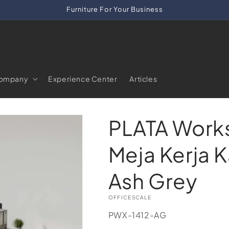
Furniture For Your Business
ompany
Experience Center
Articles
PLATA Works
Meja Kerja 
Ash Grey
OFFICESCALE
SKU:
PWX-1412-AG