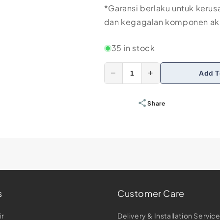
*Garansi berlaku untuk kerusa
dan kegagalan komponen aki
35 in stock
−
+
Add T
Share
s
Customer Care
ir
Delivery & Installation Servic