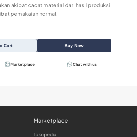
kan akibat cacat material dari hasil produksi
bat pemakaian normal.
o Cart
Buy Now
Marketplace
Chat with us
Marketplace
e
Tokopedia