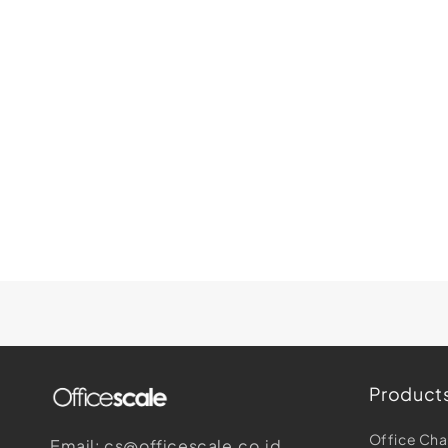
Product
Office Cha
Email: cs@officescale.co.id