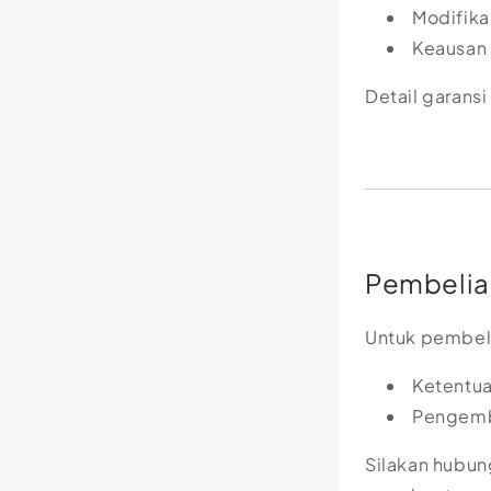
Modifika
Keausan
Detail garans
Pembelian
Untuk pembeli
Ketentua
Pengemba
Silakan hubun