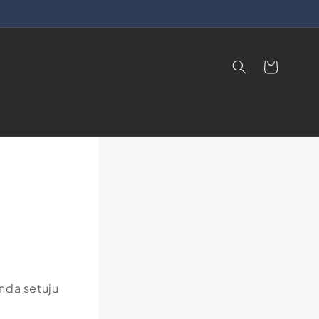
Cart
nda setuju