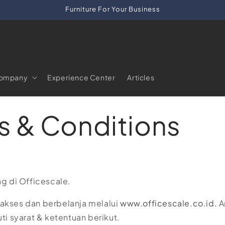
Furniture For Your Business
ompany
Experience Center
Articles
s & Conditions
g di Officescale.
kses dan berbelanja melalui
www.officescale.co.id.
A
ti syarat & ketentuan berikut.