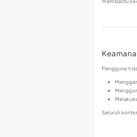
membantu sec
Keamanan
Pengguna tida
Menggan
Menggun
Melakukan
Seluruh konten