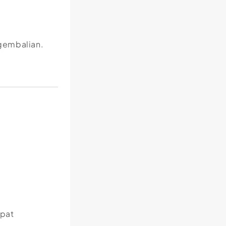
ngembalian.
apat