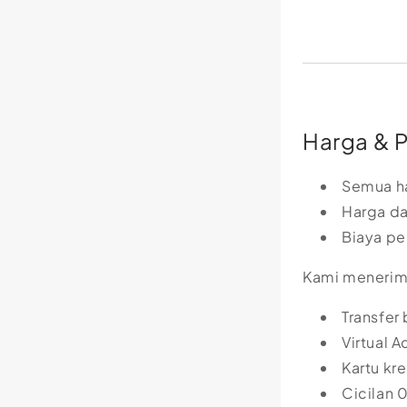
Harga & 
Semua ha
Harga d
Biaya pe
Kami menerim
Transfer
Virtual A
Kartu kre
Cicilan 0