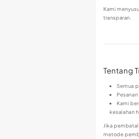
Kami menyusu
transparan.
Tentang T
Semua pe
Pesanan 
Kami ber
kesalahan h
Jika pembatal
metode pemb