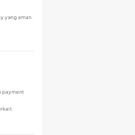
ay yang aman.
an payment
rkait.