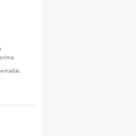
r.
erima.
 memadai,