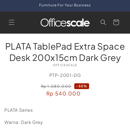
Skip to
Furniture For Your Business
content
Cart
Skip to
PLATA TablePad Extra Space
product
information
Desk 200x15cm Dark Grey
OFFICESCALE
SKU:
PTP-2001-DG
Rp 1.080.000
Regular
-50%
Sale
Rp 540.000
price
price
PLATA Series
Warna: Dark Grey