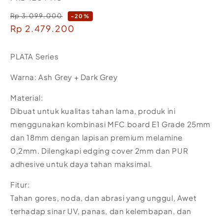
Rp 3.099.000
Regular
-20%
Sale
Rp 2.479.200
price
price
PLATA Series
Warna: Ash Grey + Dark Grey
Material:
Dibuat untuk kualitas tahan lama, produk ini
menggunakan kombinasi MFC board E1 Grade 25mm
dan 18mm dengan lapisan premium melamine
0,2mm. Dilengkapi edging cover 2mm dan PUR
adhesive untuk daya tahan maksimal.
Fitur:
Tahan gores, noda, dan abrasi yang unggul, Awet
terhadap sinar UV, panas, dan kelembapan, dan