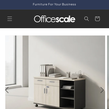
Skip to
Furniture For Your Business
content
Cart
Skip to
product
information