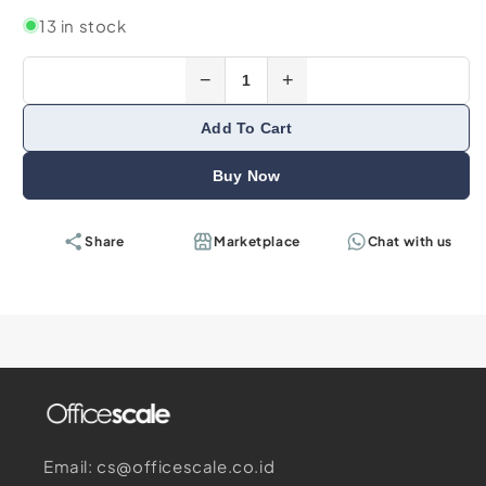
13 in stock
−
+
Add To Cart
Buy Now
Share
Marketplace
Chat with us
Email: cs@officescale.co.id