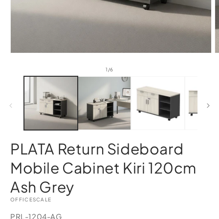
of
1
/
6
PLATA Return Sideboard
Mobile Cabinet Kiri 120cm
Ash Grey
OFFICESCALE
SKU:
PRL-1204-AG