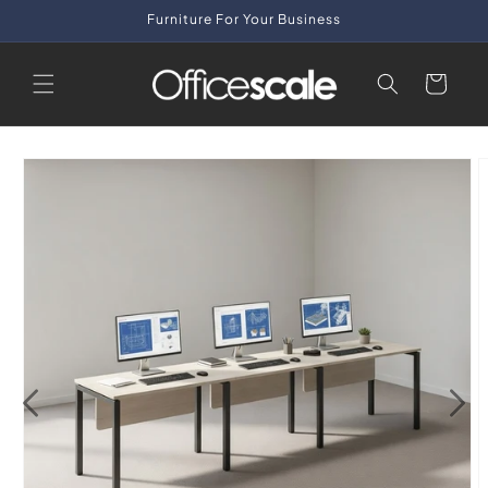
Skip to
Furniture For Your Business
content
Cart
Skip to
product
information