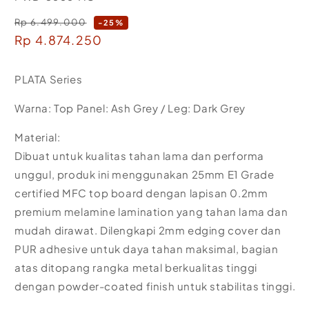
Rp 6.499.000
Regular
-25%
Sale
Rp 4.874.250
price
price
PLATA Series
Warna: Top Panel: Ash Grey / Leg: Dark Grey
Material:
Dibuat untuk kualitas tahan lama dan performa
unggul, produk ini menggunakan 25mm E1 Grade
certified MFC top board dengan lapisan 0.2mm
premium melamine lamination yang tahan lama dan
mudah dirawat. Dilengkapi 2mm edging cover dan
PUR adhesive untuk daya tahan maksimal, bagian
atas ditopang rangka metal berkualitas tinggi
dengan powder-coated finish untuk stabilitas tinggi.