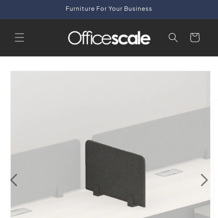
Skip to
Furniture For Your Business
content
Cart
Skip to
product
information