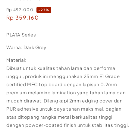
Rp 492.000
Regular
-27%
Sale
Rp 359.160
price
price
PLATA Series
Warna: Dark Grey
Material:
Dibuat untuk kualitas tahan lama dan performa
unggul, produk ini menggunakan 25mm E1 Grade
certified MFC top board dengan lapisan 0.2mm
premium melamine lamination yang tahan lama dan
mudah dirawat. Dilengkapi 2mm edging cover dan
PUR adhesive untuk daya tahan maksimal, bagian
atas ditopang rangka metal berkualitas tinggi
dengan powder-coated finish untuk stabilitas tinggi.