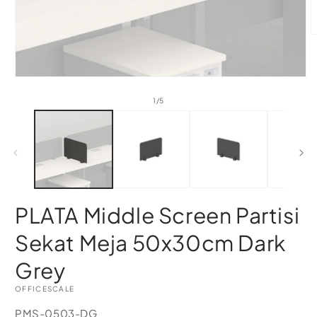
of
1
/
5
PLATA Middle Screen Partisi
Sekat Meja 50x30cm Dark
Grey
OFFICESCALE
SKU:
PMS-0503-DG