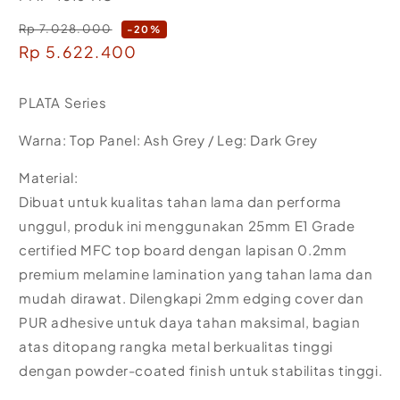
Rp 7.028.000
Regular
-20%
Sale
Rp 5.622.400
price
price
PLATA Series
Warna: Top Panel: Ash Grey / Leg: Dark Grey
Material:
Dibuat untuk kualitas tahan lama dan performa
unggul, produk ini menggunakan 25mm E1 Grade
certified MFC top board dengan lapisan 0.2mm
premium melamine lamination yang tahan lama dan
mudah dirawat. Dilengkapi 2mm edging cover dan
PUR adhesive untuk daya tahan maksimal, bagian
atas ditopang rangka metal berkualitas tinggi
dengan powder-coated finish untuk stabilitas tinggi.