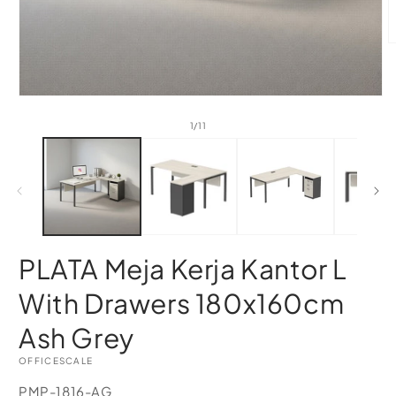
of
1
/
11
PLATA Meja Kerja Kantor L
With Drawers 180x160cm
Ash Grey
OFFICESCALE
SKU:
PMP-1816-AG