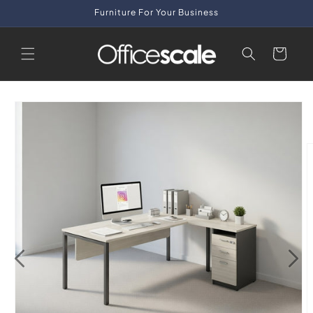
Skip to
Furniture For Your Business
content
Cart
Skip to
product
information