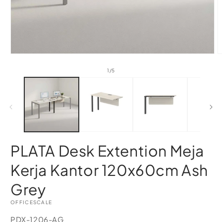
of
1
/
5
PLATA Desk Extention Meja
Kerja Kantor 120x60cm Ash
Grey
OFFICESCALE
SKU:
PDX-1206-AG