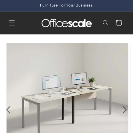
Skip to
Furniture For Your Business
content
Cart
Skip to
product
information