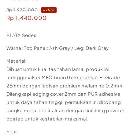
Rp 1.920.000
Regular
-25%
Sale
Rp 1.440.000
price
price
PLATA Series
Warna: Top Panel: Ash Grey / Leg: Dark Grey
Material:
Dibuat untuk kualitas tahan lama, produk ini
menggunakan MFC board bersertifikat E1 Grade
25mm dengan lapisan premium melamine 0,2mm.
Dilengkapi edging cover 2mm dan PUR adhesive
untuk daya tahan tinggi, permukaan ini ditopang
rangka metal berkualitas dengan finishing powder-
coated untuk kestabilan maksimal.
Fitur: