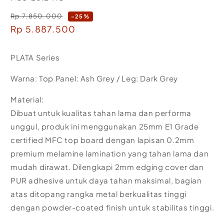
Rp 7.850.000
Regular
-25%
Sale
Rp 5.887.500
price
price
PLATA Series
Warna: Top Panel: Ash Grey / Leg: Dark Grey
Material:
Dibuat untuk kualitas tahan lama dan performa
unggul, produk ini menggunakan 25mm E1 Grade
certified MFC top board dengan lapisan 0.2mm
premium melamine lamination yang tahan lama dan
mudah dirawat. Dilengkapi 2mm edging cover dan
PUR adhesive untuk daya tahan maksimal, bagian
atas ditopang rangka metal berkualitas tinggi
dengan powder-coated finish untuk stabilitas tinggi.