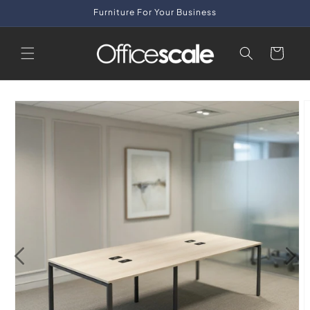
Skip to
Furniture For Your Business
content
Cart
Skip to
product
information