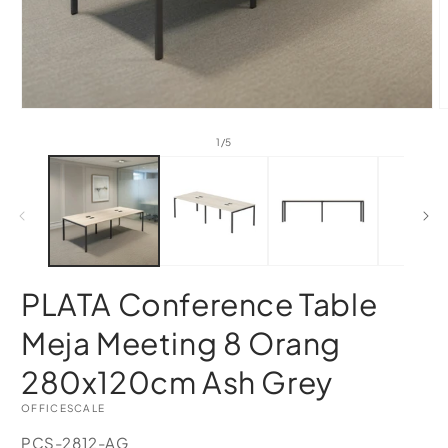
of
1
/
5
PLATA Conference Table
Meja Meeting 8 Orang
280x120cm Ash Grey
OFFICESCALE
SKU:
PCS-2812-AG