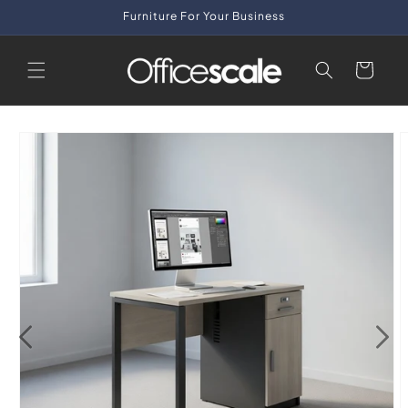
Skip to
Furniture For Your Business
content
Cart
Skip to
product
information