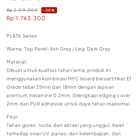
Rp 2.519.000
Regular
-30%
Sale
Rp 1.763.300
price
price
PLATA Series
Warna: Top Panel: Ash Grey / Leg: Dark Grey
Material:
Dibuat untuk kualitas tahan lama, produk ini
menggunakan kombinasi MFC board bersertifikat E1
Grade tebal 25mm dan 18mm dengan lapisan
premium melamine 0,2mm. Dilengkapi edging cover
2mm dan PUR adhesive untuk daya tahan maksimal.
Fitur:
Tahan gores, noda, dan abrasi yang unggul, Awet
terhadap sinar UV, panas, dan kelembapan, dan