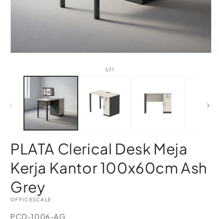
of
1
/
11
PLATA Clerical Desk Meja
Kerja Kantor 100x60cm Ash
Grey
OFFICESCALE
SKU:
PCD-1006-AG