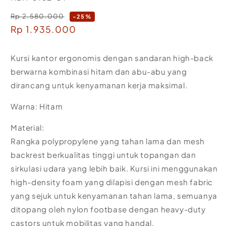
Rp 2.580.000
Regular
-25%
Sale
Rp 1.935.000
price
price
Kursi kantor ergonomis dengan sandaran high-back
berwarna kombinasi hitam dan abu-abu yang
dirancang untuk kenyamanan kerja maksimal.
Warna: Hitam
Material:
Rangka polypropylene yang tahan lama dan mesh
backrest berkualitas tinggi untuk topangan dan
sirkulasi udara yang lebih baik. Kursi ini menggunakan
high-density foam yang dilapisi dengan mesh fabric
yang sejuk untuk kenyamanan tahan lama, semuanya
ditopang oleh nylon footbase dengan heavy-duty
castors untuk mobilitas yang handal.