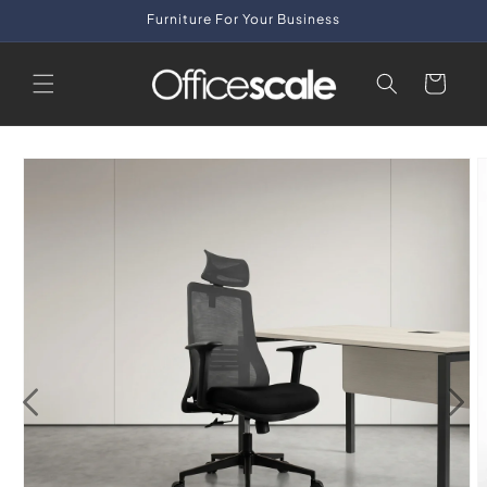
Skip to
Furniture For Your Business
content
Cart
Skip to
product
information