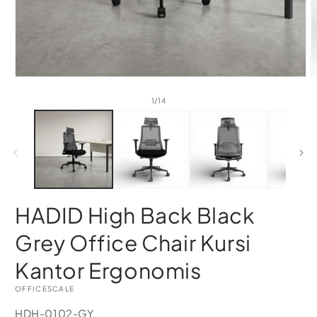
of
1
/
14
HADID High Back Black
Grey Office Chair Kursi
Kantor Ergonomis
OFFICESCALE
SKU:
HDH-0102-GY